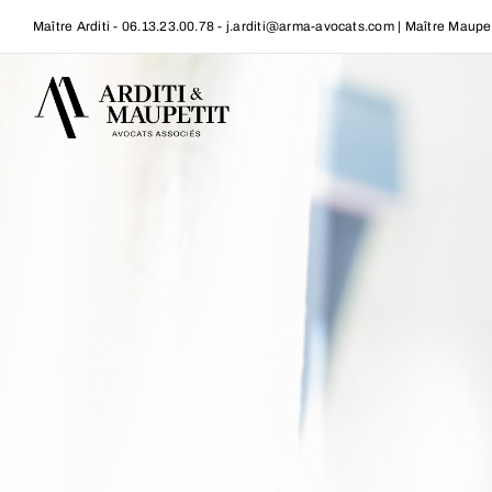
Passer
Maître Arditi - 06.13.23.00.78 - j.arditi@arma-avocats.com | Maître Maup
au
contenu