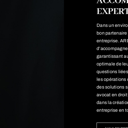
ACCOM
EXPERT
Dans un envir
bon partenaire 
entreprise. AR
d’accompagne
garantissant a
optimale de leu
questions liée
les opérations 
des solutions 
avocat en droit
dans la créatio
entreprise en t