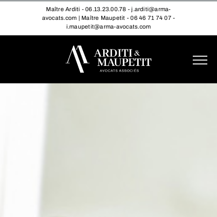
Passer
Maître Arditi - 06.13.23.00.78 - j.arditi@arma-
avocats.com | Maître Maupetit - 06 46 71 74 07 -
au
i.maupetit@arma-avocats.com
contenu